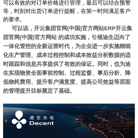
可以有效的对订单价格进行管理，最后可以结合预警
等，时刻对出货订单进行提醒，在第一时间满足客户
的要求。
可以说，开云集团官网(中国)官方网站ERP开云集
团官网(中国)官方网站 的成功实施，引领迪生迈向了
一体化管控的全新运营时代，为企业进一步实施精细
化生产管理、成本过程控制和成本效益分析数据的适
时跟踪和信息共享提供了有效的保证。同时，也为迪
生实现物资全面事前控制、过程监督、事后分析、降
低物耗费用、提升客户满意度、提高公司效益等层面
的管理提升目标奠定了基础。