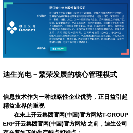
迪生光电－繁荣发展的核心管理模式
信息技术作为一种战略性企业优势，正日益引起
精益业界的重视
在未上开云集团官网(中国)官方网站T-GROUP
ERP开云集团官网(中国)官方网站 之前，迪生公司
存在着如下的生产特点和难点：