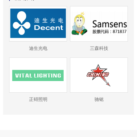
迪生光电
三森科技
正锝照明
驰铭