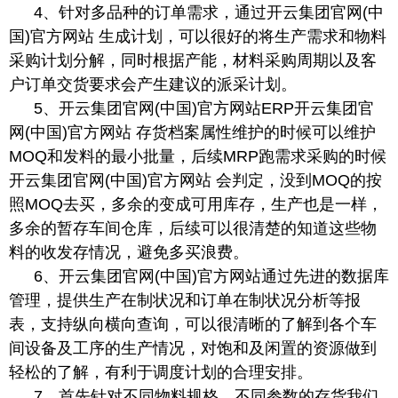
4、针对多品种的订单需求，通过开云集团官网(中
国)官方网站 生成计划，可以很好的将生产需求和物料
采购计划分解，同时根据产能，材料采购周期以及客
户订单交货要求会产生建议的派采计划。
5、开云集团官网(中国)官方网站ERP开云集团官
网(中国)官方网站 存货档案属性维护的时候可以维护
MOQ和发料的最小批量，后续MRP跑需求采购的时候
开云集团官网(中国)官方网站 会判定，没到MOQ的按
照MOQ去买，多余的变成可用库存，生产也是一样，
多余的暂存车间仓库，后续可以很清楚的知道这些物
料的收发存情况，避免多买浪费。
6、开云集团官网(中国)官方网站通过先进的数据库
管理，提供生产在制状况和订单在制状况分析等报
表，支持纵向横向查询，可以很清晰的了解到各个车
间设备及工序的生产情况，对饱和及闲置的资源做到
轻松的了解，有利于调度计划的合理安排。
7、首先针对不同物料规格、不同参数的存货我们