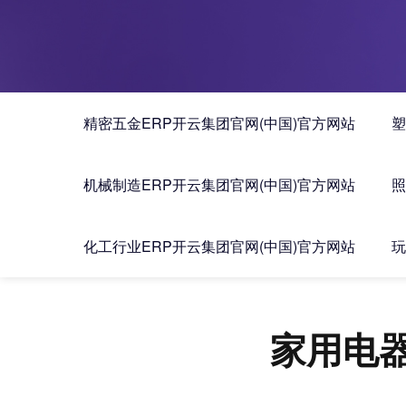
精密五金ERP开云集团官网(中国)官方网站
塑
机械制造ERP开云集团官网(中国)官方网站
照
化工行业ERP开云集团官网(中国)官方网站
玩
家用电器