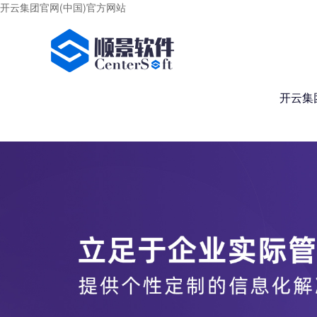
开云集团官网(中国)官方网站
开云集