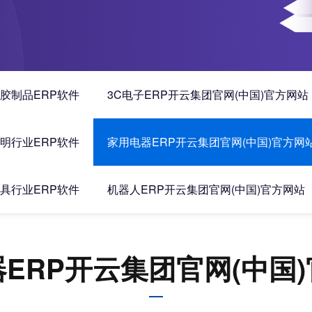
胶制品ERP软件
3C电子ERP开云集团官网(中国)官方网站
明行业ERP软件
家用电器ERP开云集团官网(中国)官方网
具行业ERP软件
机器人ERP开云集团官网(中国)官方网站
ERP开云集团官网(中国