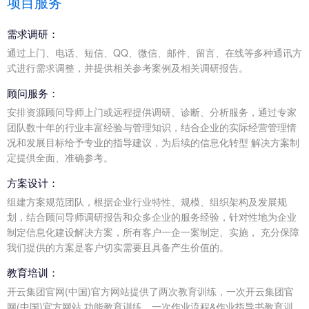
项目服务
需求调研：
通过上门、电话、短信、QQ、微信、邮件、留言、在线等多种通讯方
式进行需求调整，并提供相关参考案例及相关调研报告。
顾问服务：
安排资源顾问导师上门或远程提供调研、诊断、分析服务，通过专家
团队数十年的行业丰富经验与管理知识，结合企业的实际经营管理情
况和发展目标给予专业的指导建议，为后续的信息化转型 解决方案制
定提供全面、准确参考。
方案设计：
组建方案规范团队，根据企业行业特性、规模、组织架构及发展规
划，结合顾问导师调研报告和众多企业的服务经验，针对性地为企业
制定信息化建设解决方案，所有客户一企一案制定、实施， 充分保障
我们提供的方案是客户切实需要且具备产生价值的。
教育培训：
开云集团官网(中国)官方网站提供了两次教育训练，一次开云集团官
网(中国)官方网站 功能教育训练，一次作业流程&作业指导书教育训