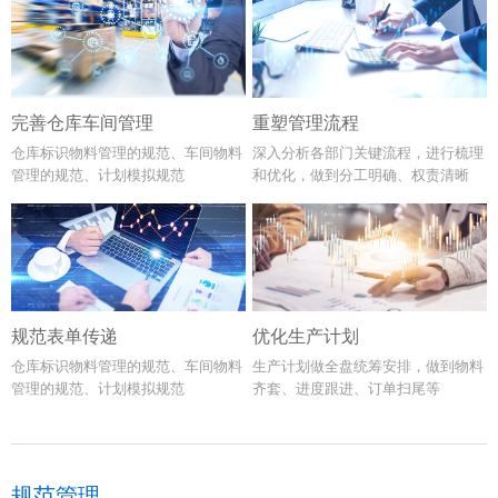
完善仓库车间管理
重塑管理流程
仓库标识物料管理的规范、车间物料
深入分析各部门关键流程，进行梳理
管理的规范、计划模拟规范
和优化，做到分工明确、权责清晰
规范表单传递
优化生产计划
仓库标识物料管理的规范、车间物料
生产计划做全盘统筹安排，做到物料
管理的规范、计划模拟规范
齐套、进度跟进、订单扫尾等
规范管理