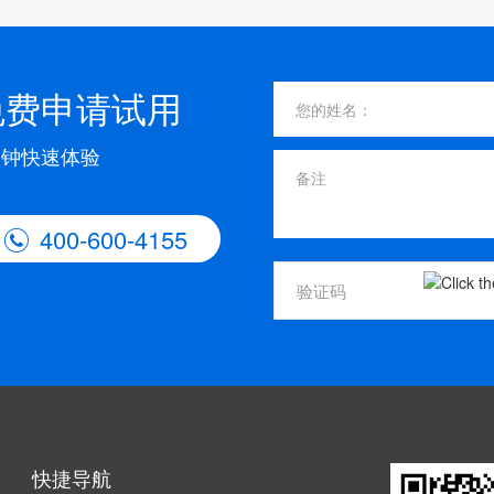
免费申请试用
分钟快速体验
400-600-4155

快捷导航