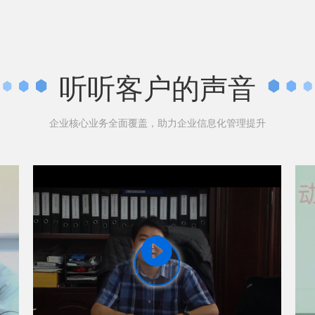
听听客户的声音
企业核心业务全面覆盖，助力企业信息化管理提升
