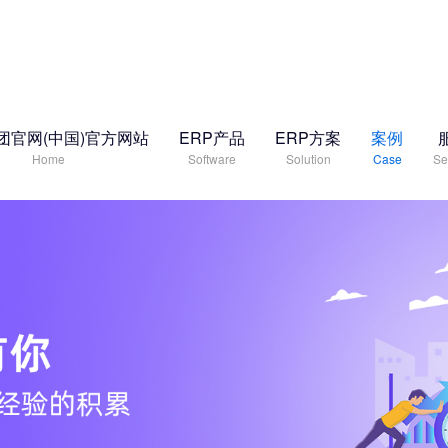
团官网(中国)官方网站
ERP产品
ERP方案
案例
Home
Software
Solution
Case
Se