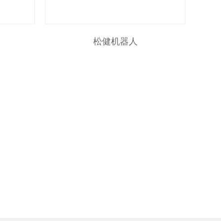
松健机器人