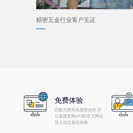
精密五金行业客户见证
免费体验
匹配与贵司高度契合的 开
云集团官网(中国)官方网站
导入信息真实体验