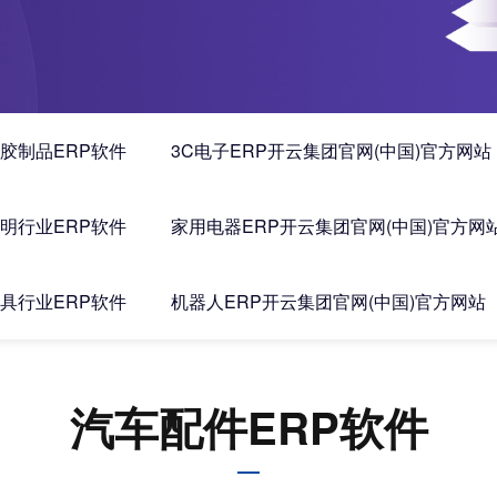
胶制品ERP软件
3C电子ERP开云集团官网(中国)官方网站
明行业ERP软件
家用电器ERP开云集团官网(中国)官方网
具行业ERP软件
机器人ERP开云集团官网(中国)官方网站
汽车配件ERP软件