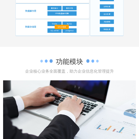
功能模块
企业核心业务全面覆盖，助力企业信息化管理提升