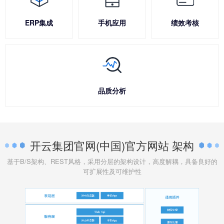
ERP集成
手机应用
绩效考核
品质分析
开云集团官网(中国)官方网站 架构
基于B/S架构、REST风格，采用分层的架构设计，高度解耦，具备良好的
可扩展性及可维护性