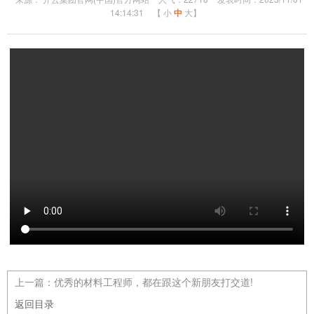
14:14:31
【
小
中
大
】
上一篇：
优秀的材料工程师，都在跟这个新朋友打交道!
返回目录