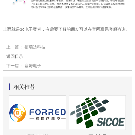
上面就是3c电子案例，有需要了解的朋友可以在官网联系客服咨询。
上一篇：
福瑞达科技
返回目录
下一篇：
塞姆电子
相关推荐