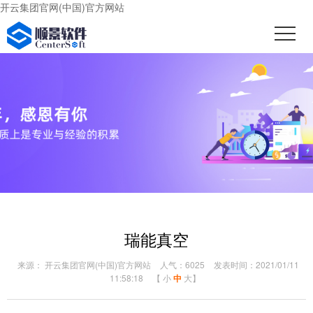
开云集团官网(中国)官方网站
瑞能真空
来源： 开云集团官网(中国)官方网站
人气：6025
发表时间：2021/01/11
11:58:18
【
小
中
大
】