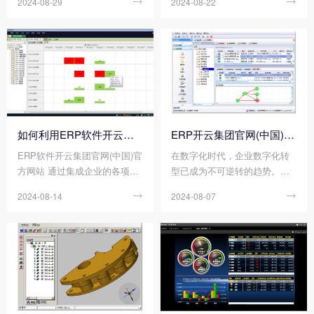
2024-08-29

2024-08-22

和挑战，并为项目的顺利推进
配置和利用。然而，如果企业
提供有力的支持和保障。因
在实施过程中忽视了某些关键
此，做好企业ERP管理开云集
方面，如开云集团官网(中国)官
团官网(中国)官方网站 的全面
方网站 集成、数据迁移或用户
规划，是确保ERP项目成功实
培训等，就可能导致资源浪费
施并发挥预期价值的关键步
和效率低下。因此，我们在实
骤。那么您知道如何做好企业E
施ERP管理开云集团官网(中国)
RP管理开云集团官网(中国)官
官方网站 时，通过注意避免相
方网站 的全面规划吗?
关的一些误区，企业可以显著
如何利用ERP软件开云集团官网(中国)官方网站 对企业进行管理?
ERP开云集团官网(中国)官方网站 如何支持企业数字化转型?
降低ERP项目失败的风险。那
ERP软件开云集团官网(中国)官
在数字化时代，企业数字化转
么您知道实施ERP管理开云集
方网站 通过集成企业的各项业
型已成为不可逆转的趋势。而E
团官网(中国)官方网站 时，企
务流程，包括财务、采购、销
RP开云集团官网(中国)官方网
业应注意避免哪些误区吗?
2024-08-14

2024-08-07

售、库存、生产等核心部门，
站 作为企业数字化转型的重要
可以在一定程度上有效地实现
工具，可以帮助企业实现业务
企业资源的全面管理和优化。
流程的数字化转型，提升信息
这种集成不仅打破了部门间的
化水平。这种数字化转型不仅
信息壁垒，还促进了数据的实
提升了企业的运营效率和管理
时共享和协同作业，从而提高
水平，还为企业未来的发展奠
了企业的运营效率和管理水
定了坚实的基础。
平。