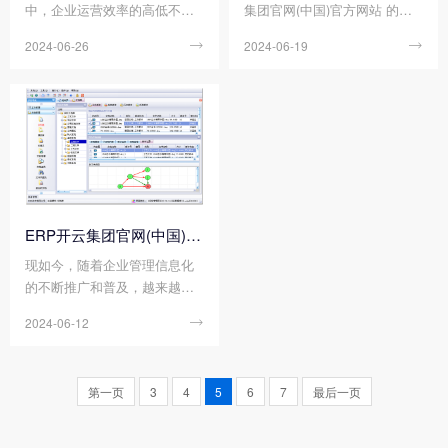
中，企业运营效率的高低不仅
集团官网(中国)官方网站 的实
直接关系到企业的市场竞争
施阶段的重要性是不容忽视
2024-06-26

2024-06-19

力，更是企业盈利能力的重要
的，因为它在一定程度上，直
衡量标准。在这个背景下，寻
接决定了ERP软件开云集团官
找一种能够显著提升企业运营
网(中国)官方网站 能否成功部
效率的工具或开云集团官网(中
署、稳定运行，以及是否能为
国)官方网站 ，便成为众多企业
企业带来预期的效益。因此，
家的迫切需求。而ERP管理开
对于任何一个寻求通过ERP软
云集团官网(中国)官方网站 作
件开云集团官网(中国)官方网站
为一种先进的企业资源计划开
提升管理水平和竞争力的企业
云集团官网(中国)官方网站 ，
来说，都必须重视ERP软件开
ERP开云集团官网(中国)官方网站 的上线，需要做好哪些准备工作?
已经成为众多企业提升运营效
云集团官网(中国)官方网站 的
现如今，随着企业管理信息化
率的重要工具。那么您知道如
实施流程。那么您知道ERP软
的不断推广和普及，越来越多
何利用ERP管理开云集团官网
件开云集团官网(中国)官方网站
的企业开始上线ERP开云集团
(中国)官方网站 提升企业运营
的实施流程分为哪几个阶段吗?
2024-06-12

官网(中国)官方网站 。而ERP
效率吗?
开云集团官网(中国)官方网站
的上线，无疑是企业信息化进
第一页
3
4
5
6
7
最后一页
程中的一次重大跨越。而我们
为了更好地确保这一过程的顺
利进行，往往需要企业做好一