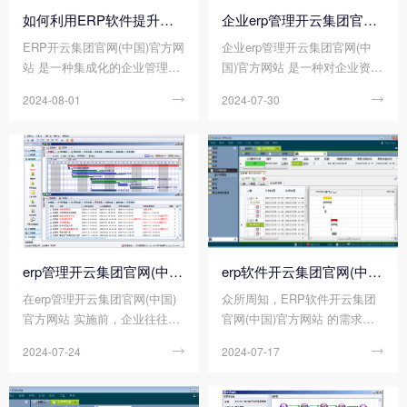
如何利用ERP软件提升企业的运营管理能力?
企业erp管理开云集团官网(中国)官方网站 包含功能有哪些?
ERP开云集团官网(中国)官方网
企业erp管理开云集团官网(中
站 是一种集成化的企业管理软
国)官方网站 是一种对企业资源
件，通过整合企业内部的各种
进行有效共享与利用的信息开
2024-08-01

2024-07-30

资源，包括人力、物力、财
云集团官网(中国)官方网站 ，
力、信息等，实现业务流程的
它可以通过信息开云集团官网
自动化、标准化和集成化，从
(中国)官方网站 对信息进行充
而全面提升企业的运营管理能
分整理、有效传递，使企业的
力。那么您知道如何利用ERP
资源在购、存、产、销、人、
软件提升企业的运营管理能力
财、物等各个方面能够得到合
吗?
理地配置与利用，从而实现企
业经营效率的提高。因此，企
业erp管理开云集团官网(中国)
erp管理开云集团官网(中国)官方网站 实施前，要做好哪些准备工作?
erp软件开云集团官网(中国)官方网站 的需求调研应该怎么做?
官方网站 包含的功能非常丰
在erp管理开云集团官网(中国)
众所周知，ERP软件开云集团
富，那么您知道企业erp管理开
官方网站 实施前，企业往往需
官网(中国)官方网站 的需求调
云集团官网(中国)官方网站 包
要进行周密的准备工作，以确
研是确保ERP项目成功实施的
含功能有哪些吗?
2024-07-24

2024-07-17

保项目的顺利推进和后续的成
关键步骤之一，因此，企业在
功实施，这些准备工作不仅关
实施ERP项目之前，必须高度
乎技术层面的考量，还可能会
重视需求调研工作，确保调研