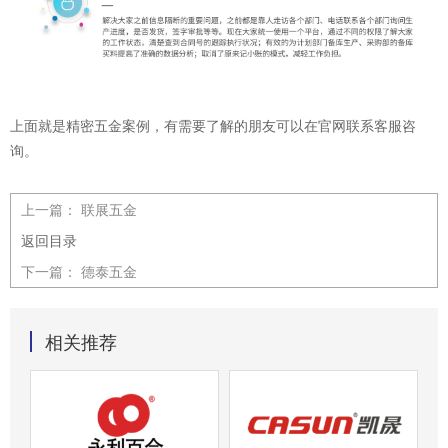
上面就是精密五金案例，有需要了解的朋友可以在官网联系客服咨
询。
上一篇：
联展五金
返回目录
下一篇：
德泰五金
相关推荐