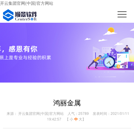
开云集团官网(中国)官方网站
鸿丽金属
来源： 开云集团官网(中国)官方网站
人气：25789
发表时间：2021/01/11
19:42:57
【
小
中
大
】