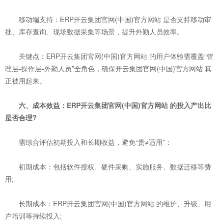
移动端支持：ERP开云集团官网(中国)官方网站 是否支持移动审
批、库存查询、现场数据采集等场景，提升外勤人员效率。
关键点：ERP开云集团官网(中国)官方网站 的用户体验需覆盖“管
理层-操作层-外勤人员”全角色，确保开云集团官网(中国)官方网站 真
正被用起来。
六、成本效益：ERP开云集团官网(中国)官方网站 的投入产出比
是否合理?
需综合评估初期投入和长期收益，避免“贵≠适用”：
初期成本：包括软件授权、硬件采购、实施服务、数据迁移等费
用;
长期成本：ERP开云集团官网(中国)官方网站 的维护、升级、用
户培训等持续投入;