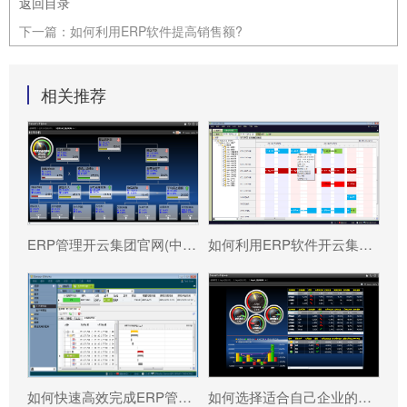
返回目录
下一篇：
如何利用ERP软件提高销售额?
相关推荐
ERP管理开云集团官网(中国)官方网站 真能将企业数据转化为可执行决策吗?
如何利用ERP软件开云集团官网(中国)官方网站 更好提升企业运营效率?
如何快速高效完成ERP管理开云集团官网(中国)官方网站 配置?
如何选择适合自己企业的ERP软件?