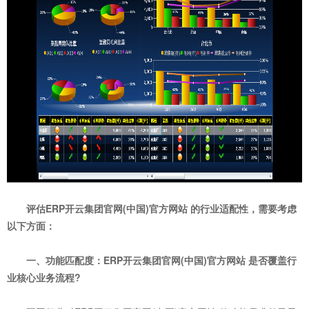
评估ERP开云集团官网(中国)官方网站 的行业适配性，需要考虑
以下方面：
一、功能匹配度：ERP开云集团官网(中国)官方网站 是否覆盖行
业核心业务流程?