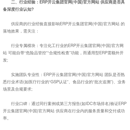
二、行业经验：ERP开云集团官网(中国)官方网站 供应商是否具
备深度行业认知?
供应商的行业经验直接影响ERP开云集团官网(中国)官方网站 的
落地效果，需关注：
行业专属模块：专注化工行业的ERP开云集团官网(中国)官方网
站 可能自带“危险品管控”“合规性检查”功能，而通用型ERP需额外开
发;
实施团队专业性：ERP开云集团官网(中国)官方网站 团队是否熟
悉行业术语(如医疗行业的“GSP认证”、食品行业的“批次追溯”)、业务
场景及合规要求;
行业口碑：通过同行案例或第三方报告(如IDC市场排名)验证ERP
开云集团官网(中国)官方网站 供应商在行业内的服务质量和交付成功
率。