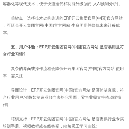
容器化等现代技术，便于快速迭代和功能升级(如引入AI预测分析)。
关键点：选择技术架构先进的ERP开云集团官网(中国)官方网站
，可延长开云集团官网(中国)官方网站 生命周期并降低未来迁移成
本。
五、用户体验：ERP开云集团官网(中国)官方网站 是否易用且符
合行业习惯?
复杂的界面或操作流程会降低开云集团官网(中国)官方网站 使用
率，需关注：
界面设计：ERP开云集团官网(中国)官方网站 是否简洁直观，符
合行业用户习惯(如制造业倾向表格化界面，零售业需支持移动端操
作);
培训支持：ERP开云集团官网(中国)官方网站 是否提供行业专属
培训手册、视频教程或在线答疑，缩短员工学习曲线;