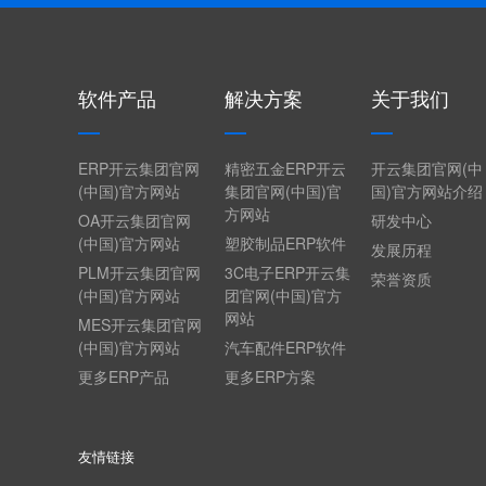
软件产品
解决方案
关于我们
ERP开云集团官网
精密五金ERP开云
开云集团官网(中
(中国)官方网站
集团官网(中国)官
国)官方网站介绍
方网站
OA开云集团官网
研发中心
(中国)官方网站
塑胶制品ERP软件
发展历程
PLM开云集团官网
3C电子ERP开云集
荣誉资质
(中国)官方网站
团官网(中国)官方
网站
MES开云集团官网
(中国)官方网站
汽车配件ERP软件
更多ERP产品
更多ERP方案
友情链接