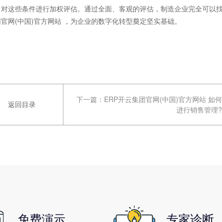
，对这些条件进行加权评估。通过全面、客观的评估，制造企业完全可以
官网(中国)官方网站 ，为企业的数字化转型奠定坚实基础。
下一篇：
ERP开云集团官网(中国)官方网站 如何
返回目录
进行销售管理?
免费演示
专家诊断