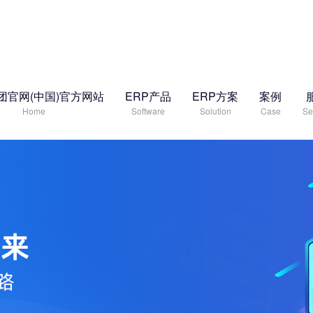
团官网(中国)官方网站
ERP产品
ERP方案
案例
Home
Software
Solution
Case
Se