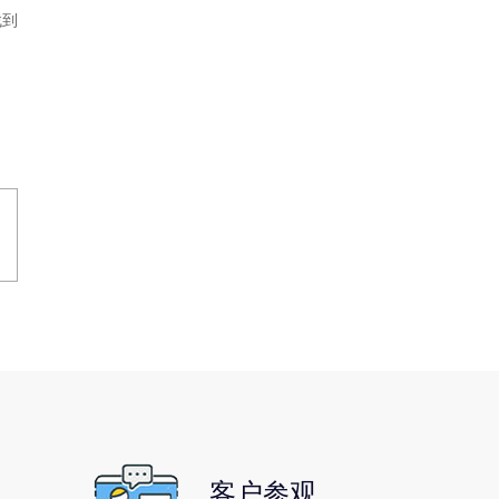
找到
客户参观