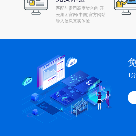
匹配与贵司高度契合的 开
云集团官网(中国)官方网站
导入信息真实体验
1