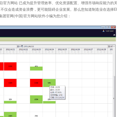
)官方网站 已成为提升管理效率、优化资源配置、增强市场响应能力的
当不仅会造成资金浪费，更可能阻碍企业发展。那么您知道制造业在选择
E
集团官网(中国)官方网站软件小编为您介绍：