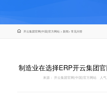

开云集团官网(中国)官方网站
>
新闻
>
常见问答
制造业在选择ERP开云集团官
来源： 开云集团官网(中国)官方网站
人气