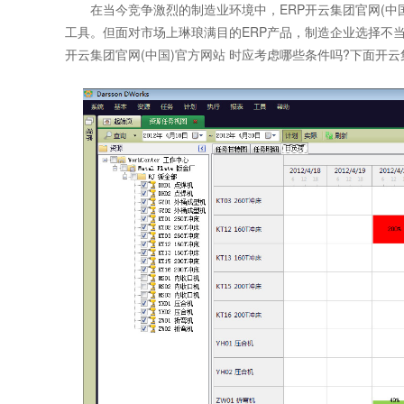
在当今竞争激烈的制造业环境中，ERP开云集团官网(中国
工具。但面对市场上琳琅满目的ERP产品，制造企业选择不
开云集团官网(中国)官方网站
时应考虑哪些条件吗?下面开云