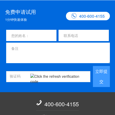
免费申请试用

400-600-4155
1分钟快速体验
立即提
交

400-600-4155