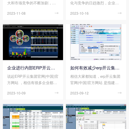
大和市场竞争的不断加剧，内
化与竞争的日趋激烈，企业适
控管理已经成为许多企业重视
时引进erp软件开云集团官网(中
2023-11-08

2023-10-16

的一个领域。而ERP开云集团
国)官方网站 可以全面整合销
官网(中国)官方网站 ，不仅是
售、采购、生产、成本、库
非常有效的一种管理和控制的
存、财务、人才等资源，实现
工具和手段，同时它也是企业
资源组合，从而实现企业数字
实现内控的工具和手段之一。
化转型，取得效益，以达到提
那么您知道如何利用ERP开云
升企业竞争力的效果。但是，
集团官网(中国)官方网站 加强
企业在引进erp软件开云集团官
企业内控管理吗?
网(中国)官方网站 时，往往需
要先选定合适的erp软件开云集
企业进行内部ERP开云集团官网(中国)官方网站 部署步骤是什么?
如何有效减少erp开云集团官网(中国)官方网站 的实施成本?
团官网(中国)官方网站 的部署
说起ERP开云集团官网(中国)官
相信大家都知道，erp开云集团
方案。那么您知道erp软件开云
方网站 ，相信有很多企业都有
官网(中国)官方网站 是指建立
集团官网(中国)官方网站 的部
在使用，毕竟，ERP开云集团
在信息技术基础上，集信息技
署方案有哪几种吗?
2023-10-09

2023-09-12

官网(中国)官方网站 能全面整
术与先进管理思想于一身，以
合销售、采购、生产、库存、
开云集团官网(中国)官方网站
财务等资源，实现资源组合，
化的管理思想，为企业员工及
以达到提升企业竞争力的效
决策层提供决策手段的管理平
果。虽然，ERP开云集团官网
台。对于企业来说，erp开云集
(中国)官方网站 对于企业的好
团官网(中国)官方网站 是一个