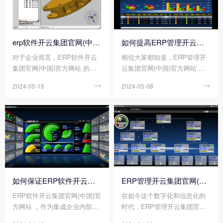
erp软件开云集团官网(中国)官方网站 上线完成后，企业还需要怎么做?
如何提高ERP管理开云集团官网(中国)官方网站 的用户体验?
对于企业而言，ERP软件开云
相信大家都知道，ERP管理开
集团官网(中国)官方网站 的上
云集团官网(中国)官方网站 作
线只是起点，并不是结束，相
为现代企业运营的核心工具，
2024-05-15

2024-05-08

反它恰恰是一个新的开始，需
其用户体验的优劣直接关系到
要企业继续努力，不断地进行
企业的运营效率与竞争力。因
功能升级和流程优化，以适应
此，一个良好的用户体验能够
企业的实际需求。那么您知道e
提升员工的操作效率，降低出
rp软件开云集团官网(中国)官方
错率，从而为企业创造更多的
网站 上线完成后，企业还需要
价值。那么您知道如何提高ER
怎么做吗?
P管理开云集团官网(中国)官方
网站 的用户体验吗?
如何保证ERP软件开云集团官网(中国)官方网站 数据的准确性?
ERP管理开云集团官网(中国)官方网站 的安全主要涉及到哪些方面?
ERP软件开云集团官网(中国)官
在如今这个数字化和信息化的
方网站 ，作为集成企业内部各
时代，ERP管理开云集团官网
项业务流程的核心平台，其数
(中国)官方网站 无疑成为了企