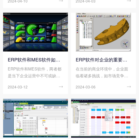
2024-04-10

2024-04-03

据的准确性更是至关重要。毕
业管理的核心工具，它的强大
竟，数据作为ERP软件开云集
功能使得企业能够整合资源、
团官网(中国)官方网站 的核
优化流程、提升效率，从而在
心，其准确性会在一定程度上
激烈的市场竞争中立于不败之
直接影响到企业的决策效率、
地。但与此同时，随着信息技
运营效果乃至长期发展。否
术的飞速发展，信息安全问题
则，一个微小的数据偏差，都
也日益凸显，使得ERP管理开
有可能导致企业决策出现偏
云集团官网(中国)官方网站 的
差，进而影响整个企业的运营
安全性成为了企业关注的焦点
ERP软件和MES软件如何携手共进，共同提升企业运营效率?
ERP软件对企业的重要性体现在哪些方面?
效率和市场竞争能力。那么您
之一。那么您知道ERP管理开
ERP软件和MES软件，两者都
在当前的商业环境中，企业面
知道如何保证ERP软件开云集
云集团官网(中国)官方网站 的
是当下企业运营中不可或缺的
临着诸多挑战，如市场竞争激
团官网(中国)官方网站 数据的
安全主要涉及到哪些方面吗?
开云集团官网(中国)官方网站
烈、客户需求多变、成本压力
准确性吗?
2024-03-12

2024-03-06

软件，它们就如同企业运营中
增大等。为了应对这些挑战，
的左右手，具有各有其独特的
企业需要不断寻求提升管理水
价值和作用。我们能让两者携
平和运营效率的方法。而ERP
手共进，能让企业更好地应对
软件作为一种先进的企业管理
市场变化，提高生产灵活性，
工具，正是企业实现高效管理
降低运营成本，从而在激烈的
和数字化转型的关键所在，对
市场竞争中脱颖而出。那么您
于企业的重要性不言而喻。
知道ERP软件和MES软件如何