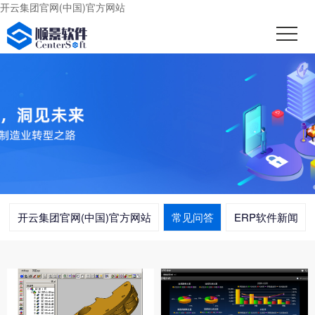
开云集团官网(中国)官方网站
开云集团官网(中国)官方网站
常见问答
ERP软件新闻