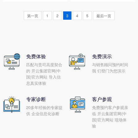
理效率、简化和规范了生产环
者都是目前企业管理过程经常
节。因此，在使用的过程中，
会应用到的两款开云集团官网
第一页
1
2
3
4
5
最后一页
为了满足企业更高的业务需
(中国)官方网站 软件。虽然，
求、提高业务流程效率、降低
这两者都可以为企业管理提供
成本、提升竞争力等方面的要
很好的服务，但两者之间存在
求，有时候，我们需要对ERP
的区别其实还是比较大的。那
开云集团官网(中国)官方网站
么您知道ERP开云集团官网(中
进行更新升级。那么您知道更
国)官方网站 和MES开云集团
免费体验
免费演示
新升级ERP开云集团官网(中国)
官网(中国)官方网站 哪个更好
官方网站 需要考虑哪些方面
匹配与贵司高度契合
吗?
与销售顾问预约时间
的 开云集团官网(中
我 们登门为您演示
吗?
国)官方网站 导入信
息真实体验
专家诊断
客户参观
20多年经验的专家提
免费预约客户参观亲
供 企业信息化诊断
临 开云集团官网(中
国)官方网站 现场体
验